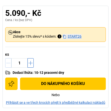
5.090,- Kč
Cena /
ks
(bez DPH)
Akce
Získejte 15% slevu* s kódem:
i
START26
KS
Dodací lhůta
:
10-12 pracovní dny
DO NÁKUPNÍHO KOŠÍKU
Nebo
Přihlásit se a ve třech krocích přejít k předběžné kalkulaci nákladů