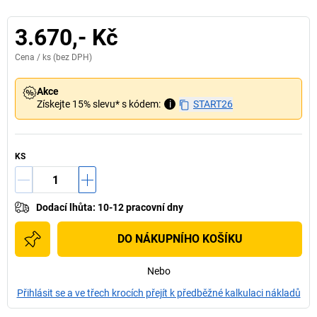
3.670,- Kč
Cena /
ks
(bez DPH)
Akce
Získejte 15% slevu* s kódem:
i
START26
KS
Dodací lhůta
:
10-12 pracovní dny
DO NÁKUPNÍHO KOŠÍKU
Nebo
Přihlásit se a ve třech krocích přejít k předběžné kalkulaci nákladů