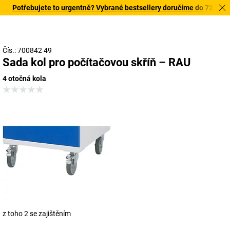
Potřebujete to urgentně? Vybrané bestsellery doručíme do 72 hodin. 
Čís.: 700842 49
Sada kol pro počítačovou skříň – RAU
4 otočná kola
z toho 2 se zajištěním