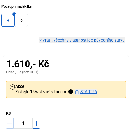
Počet přihrádek
[
ks
]
4
6
×
Vrátit všechny vlastnosti do původního stavu
1.610,- Kč
Cena /
ks
(bez DPH)
Akce
Získejte 15% slevu* s kódem:
i
START26
KS