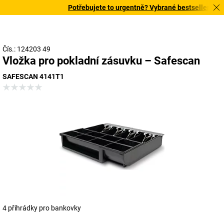
Potřebujete to urgentně? Vybrané bestsellery doruč
Čís.: 124203 49
Vložka pro pokladní zásuvku – Safescan
SAFESCAN 4141T1
4 přihrádky pro bankovky