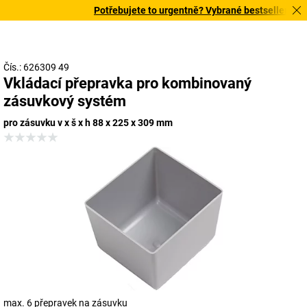
Potřebujete to urgentně? Vybrané bestsellery doruč
Čís.: 626309 49
Vkládací přepravka pro kombinovaný
zásuvkový systém
pro zásuvku v x š x h 88 x 225 x 309 mm
max. 6 přepravek na zásuvku