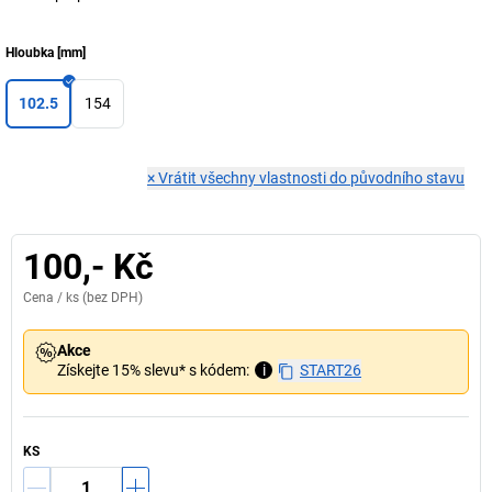
Hloubka
[
mm
]
102.5
154
×
Vrátit všechny vlastnosti do původního stavu
100,- Kč
Cena /
ks
(bez DPH)
Akce
Získejte 15% slevu* s kódem:
i
START26
KS