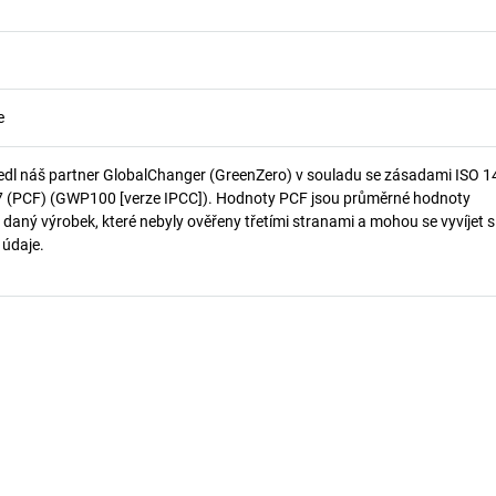
e
edl náš partner GlobalChanger (GreenZero) v souladu se zásadami ISO 
7 (PCF) (GWP100 [verze IPCC]). Hodnoty PCF jsou průměrné hodnoty
 daný výrobek, které nebyly ověřeny třetími stranami a mohou se vyvíjet s
í údaje.