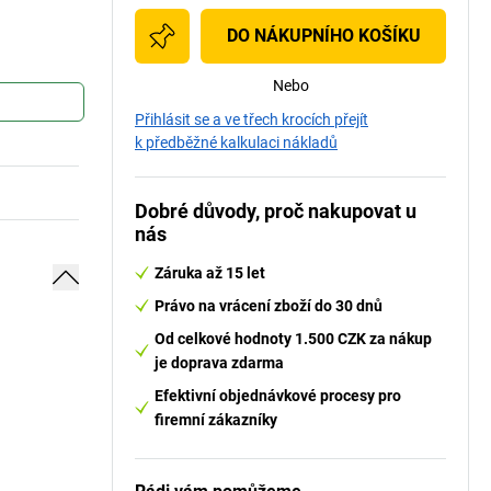
DO NÁKUPNÍHO KOŠÍKU
Nebo
Přihlásit se a ve třech krocích přejít
k předběžné kalkulaci nákladů
Dobré důvody, proč nakupovat u
nás
Záruka až 15 let
Právo na vrácení zboží do 30 dnů
Od celkové hodnoty 1.500 CZK za nákup
je doprava zdarma
Efektivní objednávkové procesy pro
firemní zákazníky