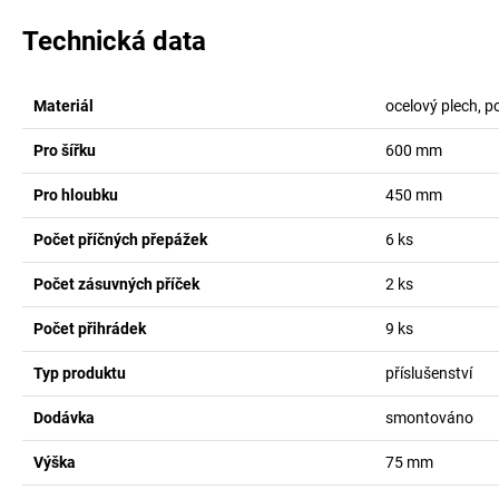
Technická data
Materiál
ocelový plech, 
Pro šířku
600
mm
Pro hloubku
450
mm
Počet příčných přepážek
6
ks
Počet zásuvných příček
2
ks
Počet přihrádek
9
ks
Typ produktu
příslušenství
Dodávka
smontováno
Výška
75
mm