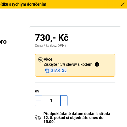
bídku s rychlým doručením
730,- Kč
pro
Cena /
ks
(bez DPH)
Akce
Získejte 15% slevu* s kódem:
i
START26
KS
Předpokládané datum dodání
:
středa
12. 8.
pokud si
objednáte dnes do
15:00.