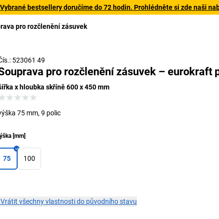
 Vybrané bestsellery doručíme do 72 hodin. Prohlédněte si zde naši na
rava pro rozčlenění zásuvek
Čís.: 523061 49
Souprava pro rozčlenění zásuvek – eurokraft 
šířka x hloubka skříně 600 x 450 mm
výška 75 mm, 9 polic
ýška
[
mm
]
75
100
×
Vrátit všechny vlastnosti do původního stavu