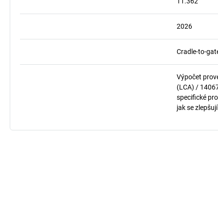
11.362
2026
Cradle-to-gat
Výpočet prov
(LCA) / 1406
specifické pro
jak se zlepšuj