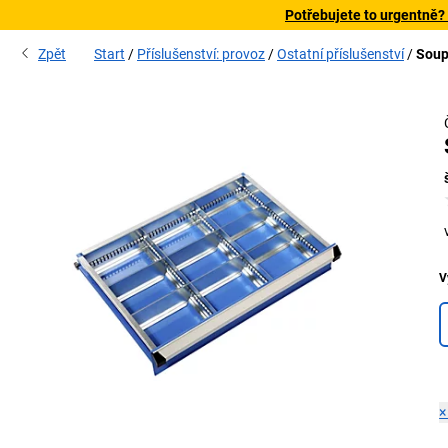
Potřebujete to urgentně?
Zpět
Start
Příslušenství: provoz
Ostatní příslušenství
Soup
V