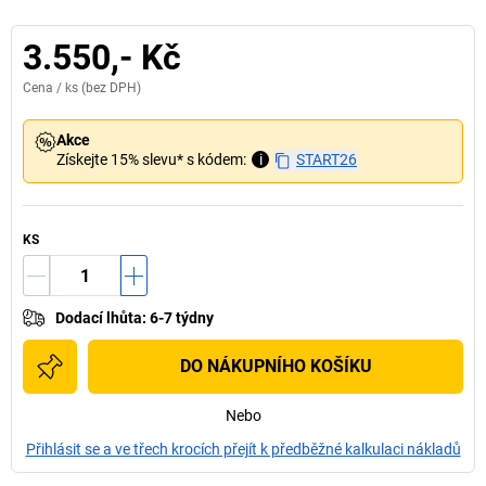
3.550,- Kč
Cena /
ks
(bez DPH)
Akce
Získejte 15% slevu* s kódem:
i
START26
KS
Dodací lhůta
:
6-7 týdny
DO NÁKUPNÍHO KOŠÍKU
Nebo
Přihlásit se a ve třech krocích přejít k předběžné kalkulaci nákladů