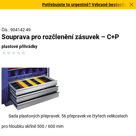
Potřebujete to urgentně? Vybrané bestsellery doru
Čís.: 904142 49
Souprava pro rozčlenění zásuvek – C+P
plastové přihrádky
Sada plastových přepravek: 56 přepravek ve čtyřech velikostech
pro hloubku skříně 500 / 600 mm