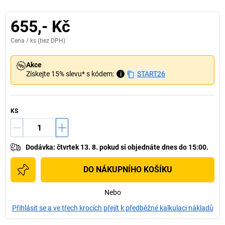
655,- Kč
Cena /
ks
(bez DPH)
Akce
Získejte 15% slevu* s kódem:
i
START26
KS
Dodávka
:
čtvrtek 13. 8.
pokud si
objednáte dnes do 15:00.
DO NÁKUPNÍHO KOŠÍKU
Nebo
Přihlásit se a ve třech krocích přejít k předběžné kalkulaci nákladů