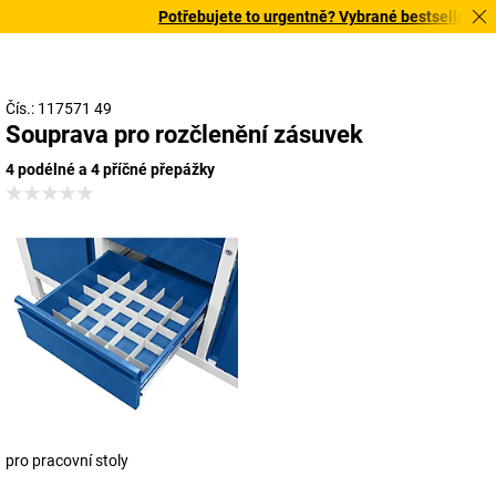
Potřebujete to urgentně? Vybrané bestsellery doru
Čís.: 117571 49
Souprava pro rozčlenění zásuvek
4 podélné a 4 příčné přepážky
pro pracovní stoly