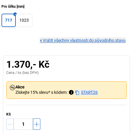
Pro šířku
[
mm
]
717
1023
×
Vrátit všechny vlastnosti do původního stavu
1.370,- Kč
Cena /
ks
(bez DPH)
Akce
Získejte 15% slevu* s kódem:
i
START26
KS