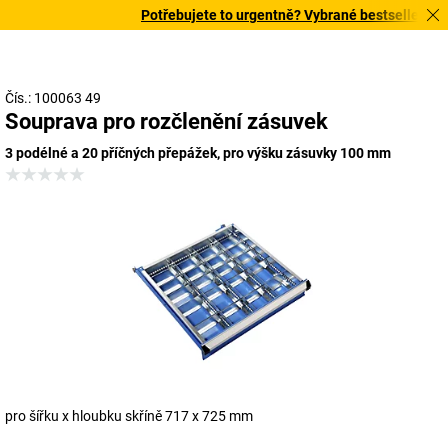
Potřebujete to urgentně? Vybrané bestsellery doru
Čís.: 100063 49
Souprava pro rozčlenění zásuvek
3 podélné a 20 příčných přepážek, pro výšku zásuvky 100 mm
pro šířku x hloubku skříně 717 x 725 mm