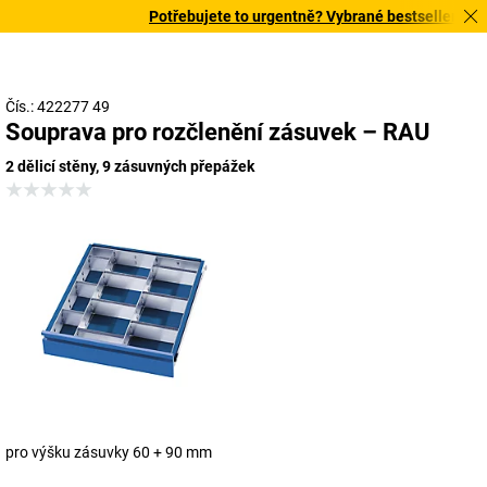
Potřebujete to urgentně? Vybrané bestsellery doru
Čís.: 422277 49
Souprava pro rozčlenění zásuvek – RAU
2 dělicí stěny, 9 zásuvných přepážek
pro výšku zásuvky 60 + 90 mm