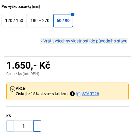
Pro výšku zásuvky
[
mm
]
120 / 150
180 – 270
60 / 90
×
Vrátit všechny vlastnosti do původního stavu
1.650,- Kč
Cena /
ks
(bez DPH)
Akce
Získejte 15% slevu* s kódem:
i
START26
KS