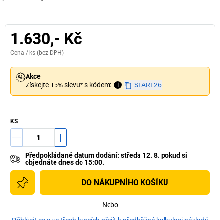
1.630,- Kč
Cena /
ks
(bez DPH)
Akce
Získejte 15% slevu* s kódem:
i
START26
KS
Předpokládané datum dodání
:
středa 12. 8.
pokud si
objednáte dnes do 15:00.
DO NÁKUPNÍHO KOŠÍKU
Nebo