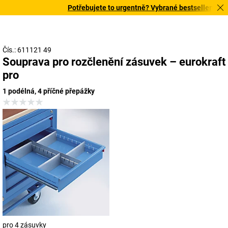
Potřebujete to urgentně? Vybrané bestsellery doruč
Čís.: 611121 49
Souprava pro rozčlenění zásuvek – eurokraft
pro
1 podélná, 4 příčné přepážky
pro 4 zásuvky