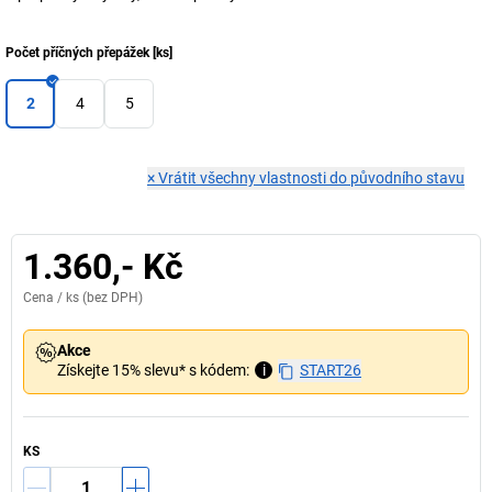
Počet příčných přepážek
[
ks
]
2
4
5
×
Vrátit všechny vlastnosti do původního stavu
1.360,- Kč
Cena /
ks
(bez DPH)
Akce
Získejte 15% slevu* s kódem:
i
START26
KS