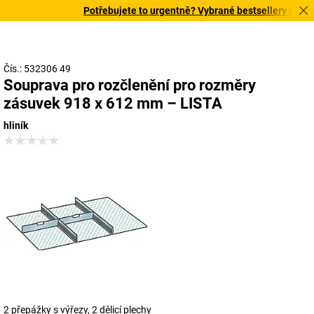
Potřebujete to urgentně? Vybrané bestsellery doručím
Čís.: 532306 49
Souprava pro rozčlenění pro rozměry
zásuvek 918 x 612 mm – LISTA
hliník
2 přepážky s výřezy, 2 dělicí plechy