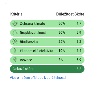
Kritéria
Důležitost
Skóre
30%
1,7
Ochrana klimatu
30%
3,9
Recyklovatelnost
25%
3,2
Biodiverzita
10%
1,4
Ekonomická efektivita
5%
3,9
Inovace
Celkové skóre
3,2
Více o našem přístupu k udržitelnosti