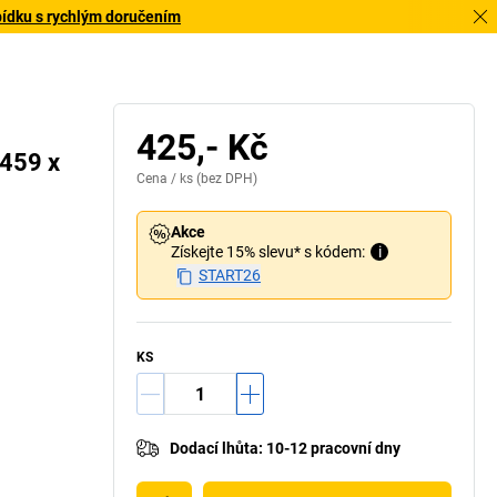
bídku s rychlým doručením
425,- Kč
 459 x
Cena /
ks
(bez DPH)
Akce
Získejte 15% slevu* s kódem:
i
START26
KS
Dodací lhůta
:
10-12 pracovní dny