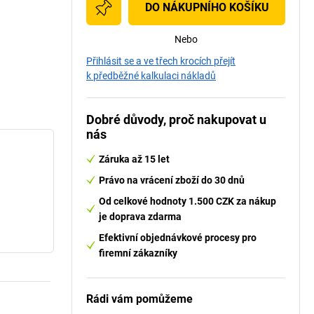
DO NÁKUPNÍHO KOŠÍKU
Nebo
Přihlásit se a ve třech krocích přejít
k předběžné kalkulaci nákladů
Dobré důvody, proč nakupovat u
nás
Záruka až 15 let
Právo na vrácení zboží do 30 dnů
Od celkové hodnoty 1.500 CZK za nákup
je doprava zdarma
Efektivní objednávkové procesy pro
firemní zákazníky
Rádi vám pomůžeme