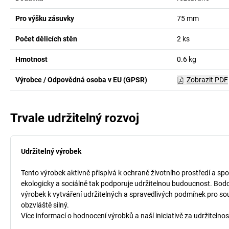
Pro výšku zásuvky
75
mm
Počet dělicích stěn
2
ks
Hmotnost
0.6
kg
Výrobce / Odpovědná osoba v EU (GPSR)
Zobrazit PDF
Trvale udržitelný rozvoj
Udržitelný výrobek
Tento výrobek aktivně přispívá k ochraně životního prostředí a spo
ekologicky a sociálně tak podporuje udržitelnou budoucnost. Bodo
výrobek k vytváření udržitelných a spravedlivých podmínek pro so
obzvláště silný.
Více informací o hodnocení výrobků a naší iniciativě za udržitelnos