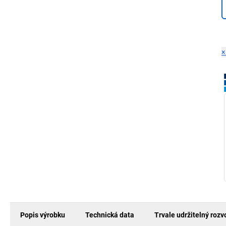
Popis výrobku
Technická data
Trvale udržitelný rozv