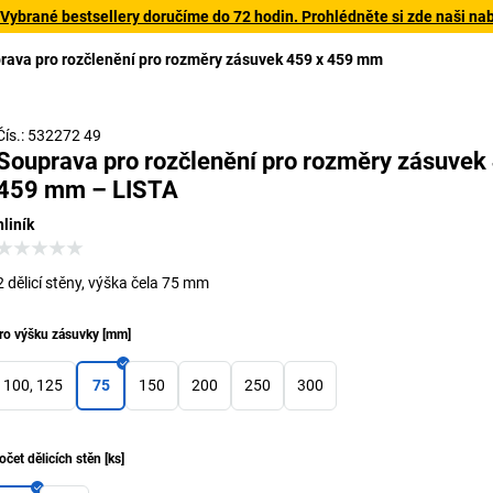
 Vybrané bestsellery doručíme do 72 hodin. Prohlédněte si zde naši na
rava pro rozčlenění pro rozměry zásuvek 459 x 459 mm
Čís.: 532272 49
Souprava pro rozčlenění pro rozměry zásuvek
459 mm – LISTA
hliník
2 dělicí stěny, výška čela 75 mm
ro výšku zásuvky
[
mm
]
100, 125
75
150
200
250
300
očet dělicích stěn
[
ks
]