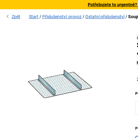
Potřebujete to urgentně?
Zpět
Start
Příslušenství: provoz
Ostatní příslušenství
Soup
P
P