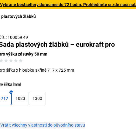
 Vybrané bestsellery doručíme do 72 hodin. Prohlédněte si zde naši na
 plastových žlábků
Příklad použití, dekorace nejsou součástí dodávky
Příkl
Čís.: 100059 49
Sada plastových žlábků – eurokraft pro
pro výšku zásuvky 50 mm
pro šířku x hloubku skříně 717 x 725 mm
ro šířku
[
mm
]
717
1023
1300
×
Vrátit všechny vlastnosti do původního stavu