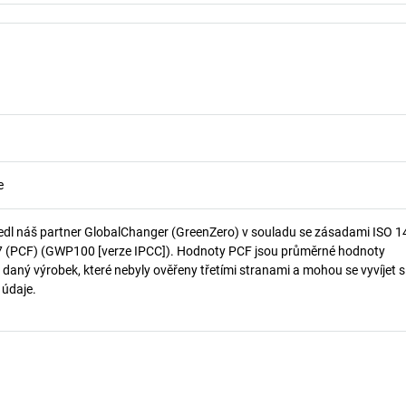
e
edl náš partner GlobalChanger (GreenZero) v souladu se zásadami ISO 
7 (PCF) (GWP100 [verze IPCC]). Hodnoty PCF jsou průměrné hodnoty
 daný výrobek, které nebyly ověřeny třetími stranami a mohou se vyvíjet s
í údaje.