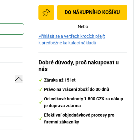
DO NÁKUPNÍHO KOŠÍKU
Nebo
Přihlásit se a ve třech krocích přejít
k předběžné kalkulaci nákladů
Dobré důvody, proč nakupovat u
nás
Záruka až 15 let
Právo na vrácení zboží do 30 dnů
Od celkové hodnoty 1.500 CZK za nákup
je doprava zdarma
Efektivní objednávkové procesy pro
firemní zákazníky