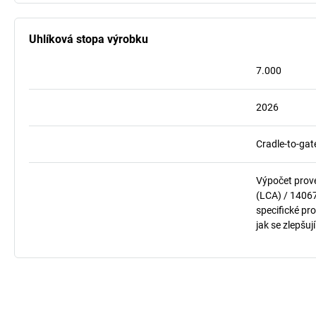
Uhlíková stopa výrobku
7.000
2026
Cradle-to-gat
Výpočet prov
(LCA) / 1406
specifické pro
jak se zlepšuj