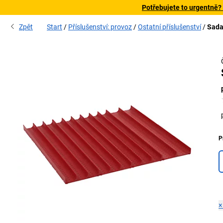
Potřebujete to urgentně?
Zpět
Start
Příslušenství: provoz
Ostatní příslušenství
Sada
P