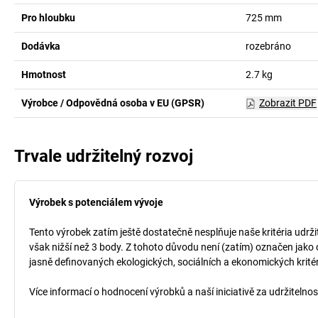
Pro hloubku
725
mm
Dodávka
rozebráno
Hmotnost
2.7
kg
Výrobce / Odpovědná osoba v EU (GPSR)
Zobrazit PDF
Trvale udržitelný rozvoj
Výrobek s potenciálem vývoje
Tento výrobek zatím ještě dostatečně nesplňuje naše kritéria udrži
však nižší než 3 body. Z tohoto důvodu není (zatím) označen jako 
jasně definovaných ekologických, sociálních a ekonomických kritéri
Více informací o hodnocení výrobků a naší iniciativě za udržitelno