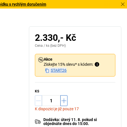
bídku s rychlým doručením
ad použití, dekorace nejsou součástí dodávky
2.330,- Kč
Cena /
ks
(bez DPH)
Akce
Získejte 15% slevu* s kódem:
i
START26
KS
K dispozici je již pouze 17
Dodávka
:
úterý 11. 8.
pokud si
objednáte dnes do 15:00.