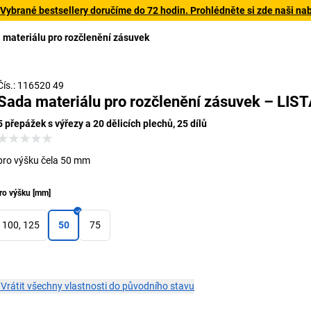
 Vybrané bestsellery doručíme do 72 hodin. Prohlédněte si zde naši na
 materiálu pro rozčlenění zásuvek
Čís.: 116520 49
Sada materiálu pro rozčlenění zásuvek – LIS
5 přepážek s výřezy a 20 dělicích plechů, 25 dílů
pro výšku čela 50 mm
ro výšku
[
mm
]
100, 125
50
75
×
Vrátit všechny vlastnosti do původního stavu