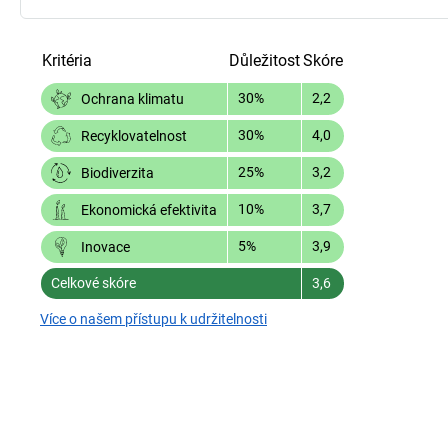
Kritéria
Důležitost
Skóre
30%
2,2
Ochrana klimatu
30%
4,0
Recyklovatelnost
25%
3,2
Biodiverzita
10%
3,7
Ekonomická efektivita
5%
3,9
Inovace
Celkové skóre
3,6
Více o našem přístupu k udržitelnosti