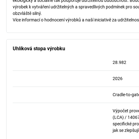
ekologicky a sociálně tak podporuje udržitelnou budoucnost. Bodo
výrobek k vytváření udržitelných a spravedlivých podmínek pro so
obzvláště silný.
Více informací o hodnocení výrobků a naší iniciativě za udržitelnos
Uhlíková stopa výrobku
28.982
2026
Cradle-to-gat
Výpočet prov
(LCA) / 1406
specifické pro
jak se zlepšuj