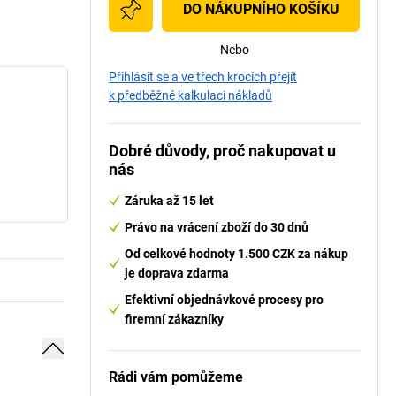
DO NÁKUPNÍHO KOŠÍKU
Nebo
Přihlásit se a ve třech krocích přejít
k předběžné kalkulaci nákladů
Dobré důvody, proč nakupovat u
nás
Záruka až 15 let
Právo na vrácení zboží do 30 dnů
Od celkové hodnoty 1.500 CZK za nákup
je doprava zdarma
Efektivní objednávkové procesy pro
firemní zákazníky
Rádi vám pomůžeme