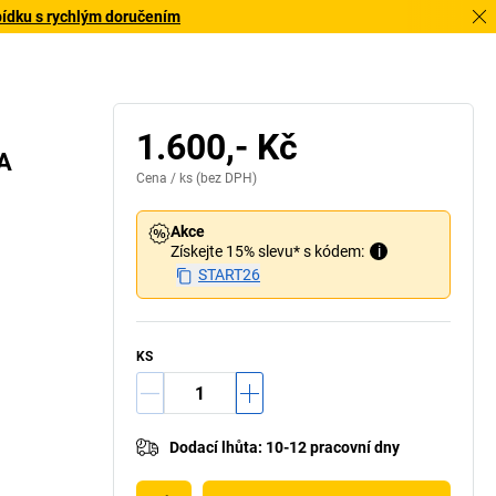
bídku s rychlým doručením
1.600,- Kč
TA
Cena /
ks
(bez DPH)
Akce
Získejte 15% slevu* s kódem:
i
START26
KS
Dodací lhůta
:
10-12 pracovní dny