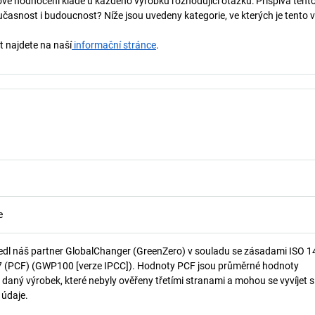
vé hodnocení klade u každého výrobku rozhodující otázku: Přispívá tent
učasnost i budoucnost? Níže jsou uvedeny kategorie, ve kterých je tento 
t najdete na naší
informační stránce
.
e
edl náš partner GlobalChanger (GreenZero) v souladu se zásadami ISO 
7 (PCF) (GWP100 [verze IPCC]). Hodnoty PCF jsou průměrné hodnoty
 daný výrobek, které nebyly ověřeny třetími stranami a mohou se vyvíjet s
í údaje.