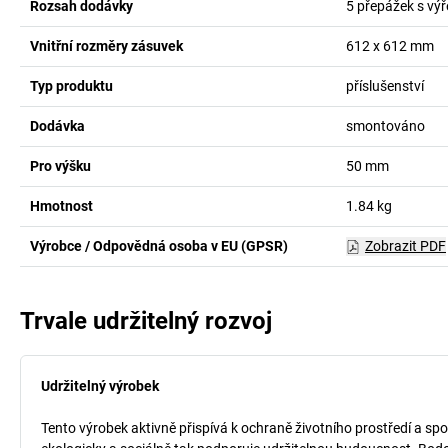
Rozsah dodávky
5 přepážek s výř
Vnitřní rozměry zásuvek
612 x 612
mm
Typ produktu
příslušenství
Dodávka
smontováno
Pro výšku
50
mm
Hmotnost
1.84
kg
Výrobce / Odpovědná osoba v EU (GPSR)
Zobrazit PDF
Trvale udržitelný rozvoj
Udržitelný výrobek
Tento výrobek aktivně přispívá k ochraně životního prostředí a spo