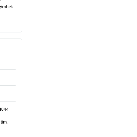
o
výrobek
14044
 tím,