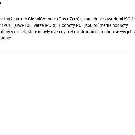
e
edl náš partner GlobalChanger (GreenZero) v souladu se zásadami ISO 
7 (PCF) (GWP100 [verze IPCC]). Hodnoty PCF jsou průměrné hodnoty
 daný výrobek, které nebyly ověřeny třetími stranami a mohou se vyvíjet s
í údaje.