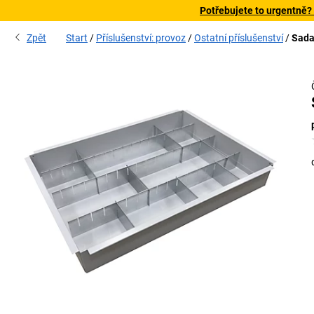
Potřebujete to urgentně?
Zpět
Start
Příslušenství: provoz
Ostatní příslušenství
Sada