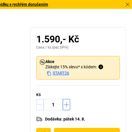
bídku s rychlým doručením
1.590,- Kč
Cena /
ks
(bez DPH)
Akce
Získejte 15% slevu* s kódem:
i
START26
KS
Dodávka
:
pátek 14. 8.