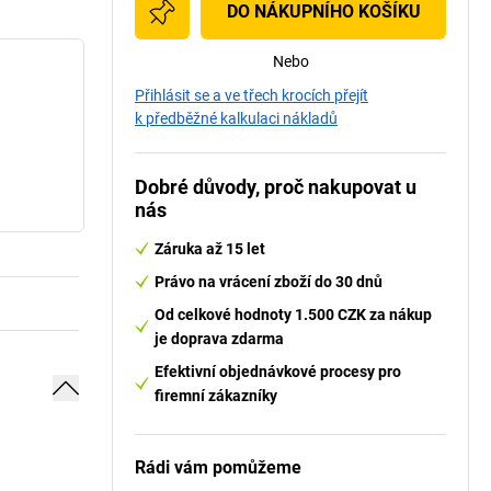
DO NÁKUPNÍHO KOŠÍKU
Nebo
Přihlásit se a ve třech krocích přejít
k předběžné kalkulaci nákladů
Dobré důvody, proč nakupovat u
nás
Záruka až 15 let
Právo na vrácení zboží do 30 dnů
Od celkové hodnoty 1.500 CZK za nákup
je doprava zdarma
Efektivní objednávkové procesy pro
firemní zákazníky
Rádi vám pomůžeme