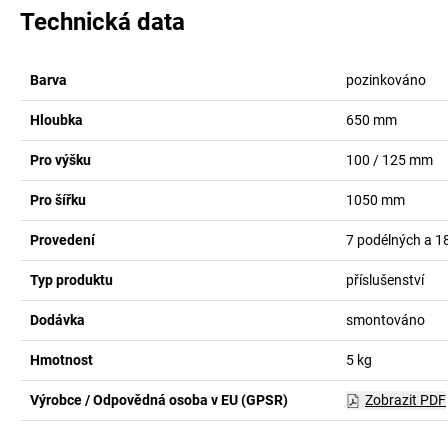
Technická data
Barva
pozinkováno
Hloubka
650
mm
Pro výšku
100 / 125
mm
Pro šířku
1050
mm
Provedení
7 podélných a 1
Typ produktu
příslušenství
Dodávka
smontováno
Hmotnost
5
kg
Výrobce / Odpovědná osoba v EU (GPSR)
Zobrazit PDF