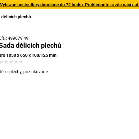
 Vybrané bestsellery doručíme do 72 hodin. Prohlédněte si zde naši na
 dělicích plechů
Čís.: 499079 49
Sada dělicích plechů
pro 1050 x 650 x 100/125 mm
dělicí plechy, pozinkované