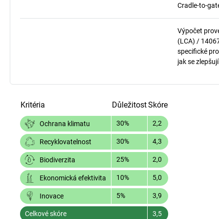
Cradle-to-gat
Výpočet prov
(LCA) / 1406
specifické pro
jak se zlepšuj
Kritéria
Důležitost
Skóre
30%
2,2
Ochrana klimatu
30%
4,3
Recyklovatelnost
25%
2,0
Biodiverzita
10%
5,0
Ekonomická efektivita
5%
3,9
Inovace
Celkové skóre
3,5