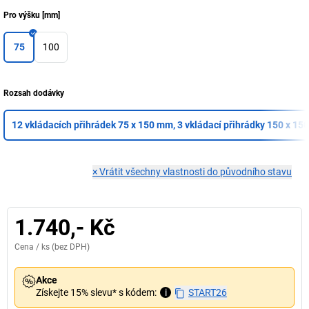
Pro výšku
[
mm
]
75
100
Rozsah dodávky
12 vkládacích přihrádek 75 x 150 mm, 3 vkládací přihrádky 150 x 1
×
Vrátit všechny vlastnosti do původního stavu
1.740,- Kč
Cena /
ks
(bez DPH)
Akce
Získejte 15% slevu* s kódem:
i
START26