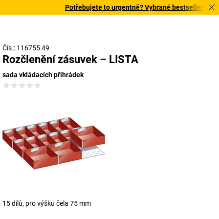
Potřebujete to urgentně? Vybrané bestsellery doruč
Čís.: 116755 49
Rozčlenění zásuvek – LISTA
sada vkládacích přihrádek
15 dílů, pro výšku čela 75 mm