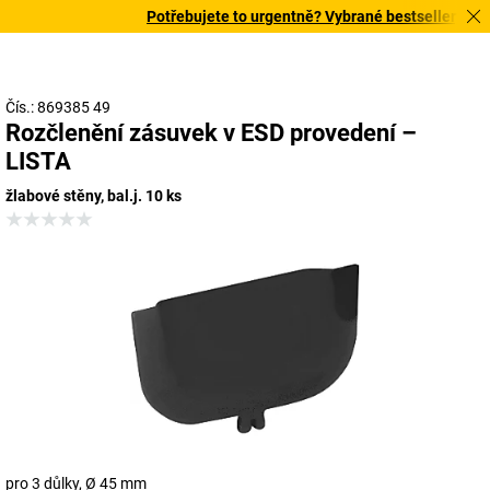
Potřebujete to urgentně? Vybrané bestsellery doruč
Čís.: 869385 49
Rozčlenění zásuvek v ESD provedení –
LISTA
žlabové stěny, bal.j. 10 ks
pro 3 důlky, Ø 45 mm