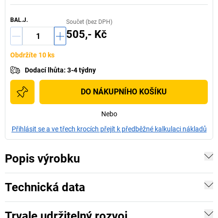
BAL.J.
Součet (bez DPH)
505,- Kč
Obdržíte 10 ks
Dodací lhůta
:
3-4 týdny
DO NÁKUPNÍHO KOŠÍKU
Nebo
Přihlásit se a ve třech krocích přejít k předběžné kalkulaci nákladů
Popis výrobku
Technická data
Trvale udržitelný rozvoj