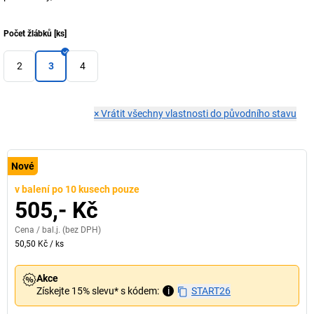
Počet žlábků
[
ks
]
2
3
4
×
Vrátit všechny vlastnosti do původního stavu
Nové
v balení po 10 kusech pouze
505,- Kč
Cena /
bal.j.
(bez DPH)
50,50 Kč
/
ks
Akce
Získejte 15% slevu* s kódem:
i
START26