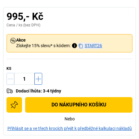
995,- Kč
Cena /
ks
(bez DPH)
Akce
Získejte 15% slevu* s kódem:
i
START26
KS
Dodací lhůta
:
3-4 týdny
DO NÁKUPNÍHO KOŠÍKU
Nebo
Přihlásit se a ve třech krocích přejít k předběžné kalkulaci nákladů