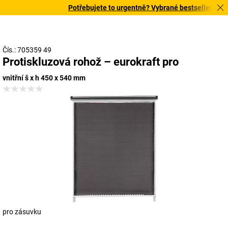
Potřebujete to urgentně? Vybrané bestsellery doruč
Čís.: 705359 49
Protiskluzová rohož – eurokraft pro
vnitřní š x h 450 x 540 mm
pro zásuvku