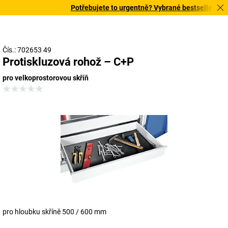
Potřebujete to urgentně? Vybrané bestsellery doru
Čís.: 702653 49
Protiskluzová rohož – C+P
pro velkoprostorovou skříň
pro hloubku skříně 500 / 600 mm