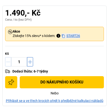
1.490,- Kč
Cena /
ks
(bez DPH)
Akce
Získejte 15% slevu* s kódem:
i
START26
KS
Dodací lhůta
:
6-7 týdny
DO NÁKUPNÍHO KOŠÍKU
Nebo
Přihlásit se a ve třech krocích přejít k předběžné kalkulaci nákladů