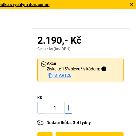
bídku s rychlým doručením
2.190,- Kč
Cena /
ks
(bez DPH)
Akce
Získejte 15% slevu* s kódem:
i
START26
KS
Dodací lhůta
:
3-4 týdny