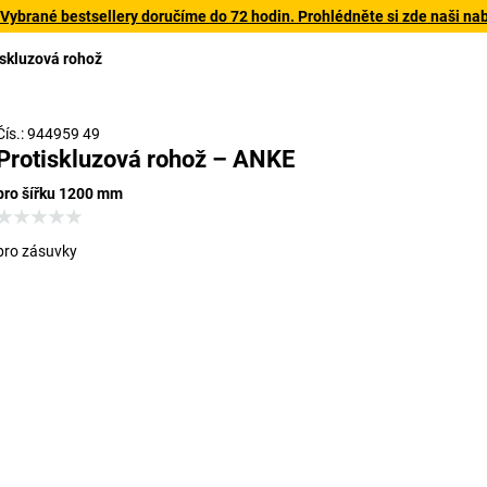
 Vybrané bestsellery doručíme do 72 hodin. Prohlédněte si zde naši na
iskluzová rohož
Čís.: 944959 49
Protiskluzová rohož – ANKE
pro šířku 1200 mm
pro zásuvky