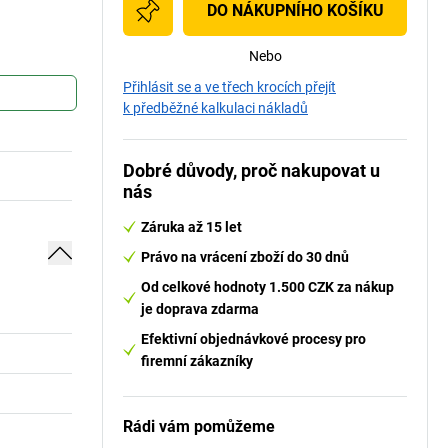
DO NÁKUPNÍHO KOŠÍKU
Nebo
Přihlásit se a ve třech krocích přejít
k předběžné kalkulaci nákladů
Dobré důvody, proč nakupovat u
nás
Záruka až 15 let
Právo na vrácení zboží do 30 dnů
Od celkové hodnoty 1.500 CZK za nákup
je doprava zdarma
Efektivní objednávkové procesy pro
firemní zákazníky
Rádi vám pomůžeme