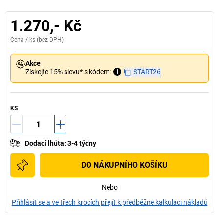
1.270,- Kč
Cena /
ks
(bez DPH)
Akce
Získejte 15% slevu* s kódem:
i
START26
KS
Dodací lhůta
:
3-4 týdny
DO NÁKUPNÍHO KOŠÍKU
Nebo
Přihlásit se a ve třech krocích přejít k předběžné kalkulaci nákladů