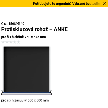
Potřebujete to urgentně? Vybrané bestsellery doru
Čís.: 456895 49
Protiskluzová rohož – ANKE
pro š x h skříně 760 x 675 mm
pro š x h zásuvky 600 x 600 mm