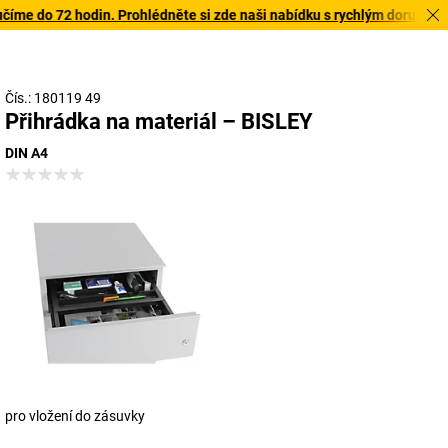
íme do 72 hodin. Prohlédněte si zde naši nabídku s rychlým doručením
Čís.: 180119 49
Přihrádka na materiál – BISLEY
DIN A4
pro vložení do zásuvky