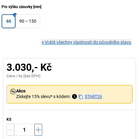
Pro výšku zásuvky
[
mm
]
60
90 – 150
×
Vrátit všechny vlastnosti do původního stavu
3.030,- Kč
Cena /
ks
(bez DPH)
Akce
Získejte 15% slevu* s kódem:
i
START26
KS