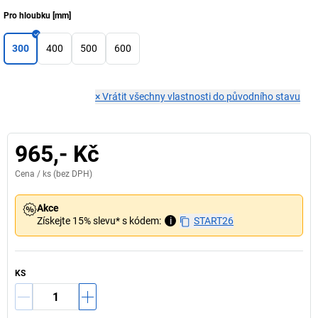
Pro hloubku
[
mm
]
300
400
500
600
×
Vrátit všechny vlastnosti do původního stavu
965,- Kč
Cena /
ks
(bez DPH)
Akce
Získejte 15% slevu* s kódem:
i
START26
KS