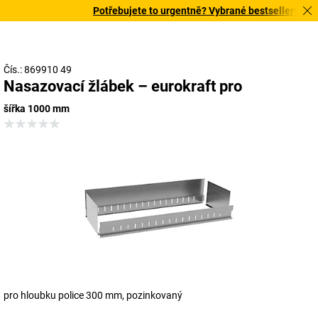
Potřebujete to urgentně? Vybrané bestsellery doruč
Čís.: 869910 49
Nasazovací žlábek – eurokraft pro
šířka 1000 mm
pro hloubku police 300 mm, pozinkovaný