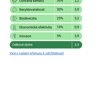
30%
2,2
Ochrana klimatu
30%
3,9
Recyklovatelnost
25%
3,2
Biodiverzita
10%
0,9
Ekonomická efektivita
5%
3,9
Inovace
Celkové skóre
3,3
Více o našem přístupu k udržitelnosti