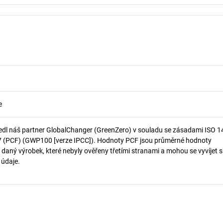
e
edl náš partner GlobalChanger (GreenZero) v souladu se zásadami ISO 
7 (PCF) (GWP100 [verze IPCC]). Hodnoty PCF jsou průměrné hodnoty
 daný výrobek, které nebyly ověřeny třetími stranami a mohou se vyvíjet s
í údaje.