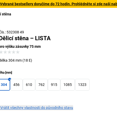
 Vybrané bestsellery doručíme do 72 hodin. Prohlédněte si zde naši na
í stěna
Čís.: 532308 49
Dělicí stěna – LISTA
pro výšku zásuvky 75 mm
délka 304 mm (18 E)
ířka
[
mm
]
304
456
610
762
915
1085
1323
×
Vrátit všechny vlastnosti do původního stavu