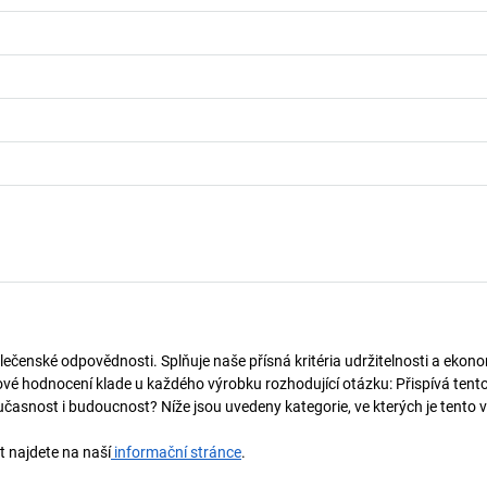
lečenské odpovědnosti. Splňuje naše přísná kritéria udržitelnosti a ekono
vé hodnocení klade u každého výrobku rozhodující otázku: Přispívá tent
učasnost i budoucnost? Níže jsou uvedeny kategorie, ve kterých je tento 
t najdete na naší
informační stránce
.