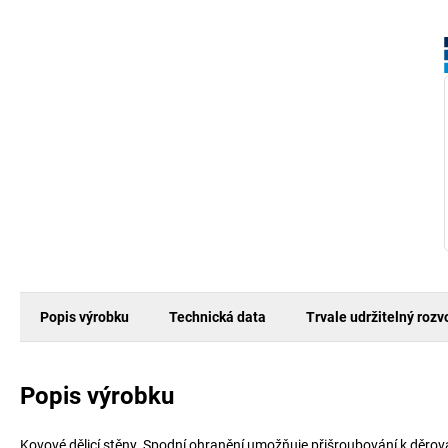
Popis výrobku
Technická data
Trvale udržitelný rozv
Popis výrobku
Kovové dělicí stěny. Spodní ohranění umožňuje přišroubování k děro