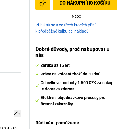
DO NÁKUPNÍHO KOŠÍKU
Nebo
Přihlásit se a ve třech krocích přejít
k předběžné kalkulaci nákladů
Dobré důvody, proč nakupovat u
nás
Záruka až 15 let
Právo na vrácení zboží do 30 dnů
Od celkové hodnoty 1.500 CZK za nákup
je doprava zdarma
Efektivní objednávkové procesy pro
firemní zákazníky
Rádi vám pomůžeme
CS S 4502-