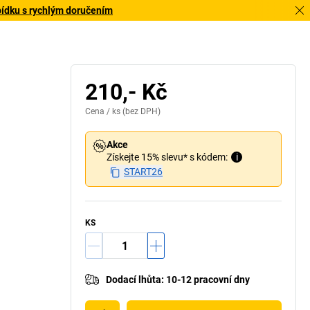
bídku s rychlým doručením
210,- Kč
Cena /
ks
(bez DPH)
Akce
Získejte 15% slevu* s kódem:
i
START26
KS
Dodací lhůta
:
10-12 pracovní dny