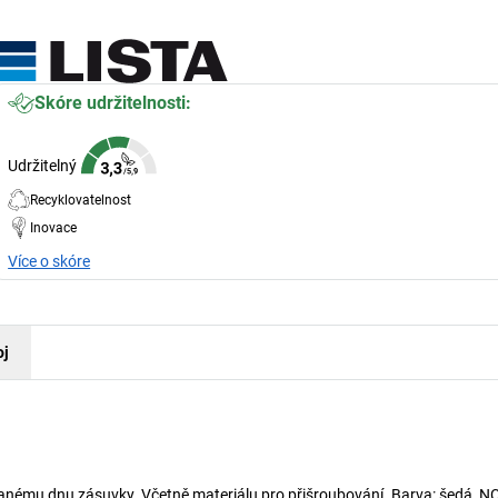
Skóre udržitelnosti:
Udržitelný
Recyklovatelnost
Inovace
Více o skóre
oj
vanému dnu zásuvky. Včetně materiálu pro přišroubování. Barva: šedá, N