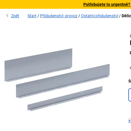
Potřebujete to urgentně?
Zpět
Start
Příslušenství: provoz
Ostatní příslušenství
Dělic
Š