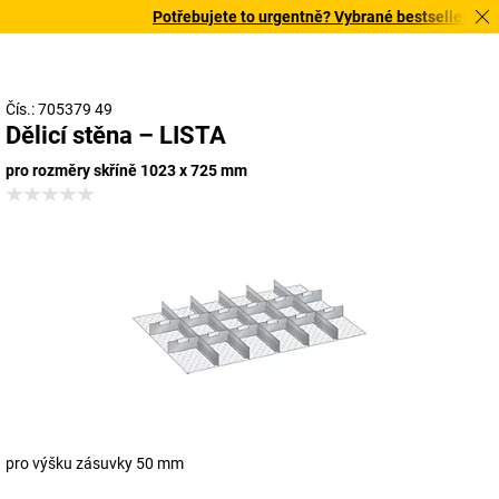
Potřebujete to urgentně? Vybrané bestsellery doru
Čís.: 705379 49
Dělicí stěna – LISTA
pro rozměry skříně 1023 x 725 mm
pro výšku zásuvky 50 mm