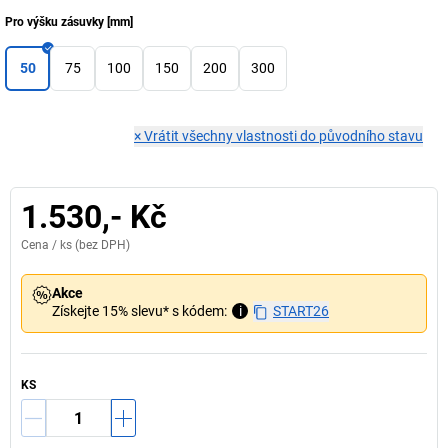
Pro výšku zásuvky
[
mm
]
50
75
100
150
200
300
×
Vrátit všechny vlastnosti do původního stavu
1.530,- Kč
Cena /
ks
(bez DPH)
Akce
Získejte 15% slevu* s kódem:
i
START26
KS