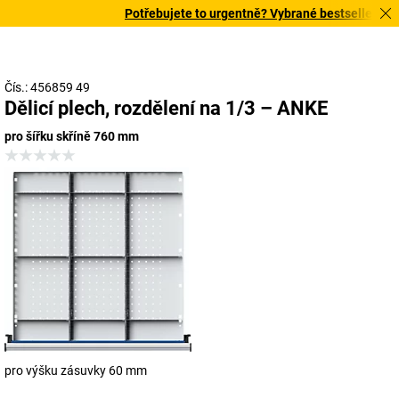
Potřebujete to urgentně? Vybrané bestsellery doru
Čís.: 456859 49
Dělicí plech, rozdělení na 1/3 – ANKE
pro šířku skříně 760 mm
pro výšku zásuvky 60 mm