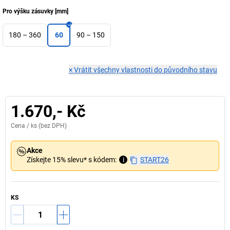
Pro výšku zásuvky
[
mm
]
180 – 360
60
90 – 150
×
Vrátit všechny vlastnosti do původního stavu
1.670,- Kč
Cena /
ks
(bez DPH)
Akce
Získejte 15% slevu* s kódem:
i
START26
KS