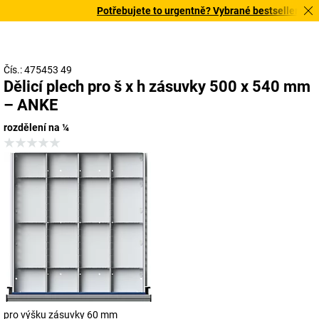
Potřebujete to urgentně? Vybrané bestsellery doruč
Čís.: 475453 49
Dělicí plech pro š x h zásuvky 500 x 540 mm
– ANKE
rozdělení na ¼
pro výšku zásuvky 60 mm