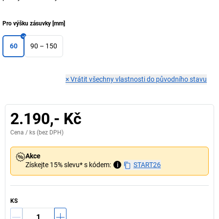
Pro výšku zásuvky
[
mm
]
60
90 – 150
×
Vrátit všechny vlastnosti do původního stavu
2.190,- Kč
Cena /
ks
(bez DPH)
Akce
Získejte 15% slevu* s kódem:
i
START26
KS