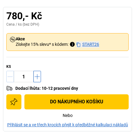
780,- Kč
Cena /
ks
(bez DPH)
Akce
Získejte 15% slevu* s kódem:
i
START26
KS
Dodací lhůta
:
10-12 pracovní dny
DO NÁKUPNÍHO KOŠÍKU
Nebo
Přihlásit se a ve třech krocích přejít k předběžné kalkulaci nákladů