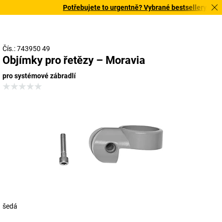
Potřebujete to urgentně? Vybrané bestsellery doručí
Čís.: 743950 49
Objímky pro řetězy – Moravia
pro systémové zábradlí
šedá