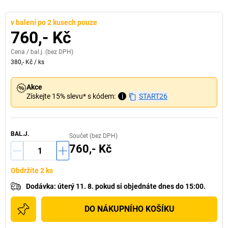
v balení po 2 kusech pouze
760,- Kč
Cena /
bal.j.
(bez DPH)
380,- Kč
/
ks
Akce
Získejte 15% slevu* s kódem:
i
START26
BAL.J.
Součet (bez DPH)
760,- Kč
Obdržíte 2 ks
Dodávka
:
úterý 11. 8.
pokud si
objednáte dnes do 15:00.
DO NÁKUPNÍHO KOŠÍKU