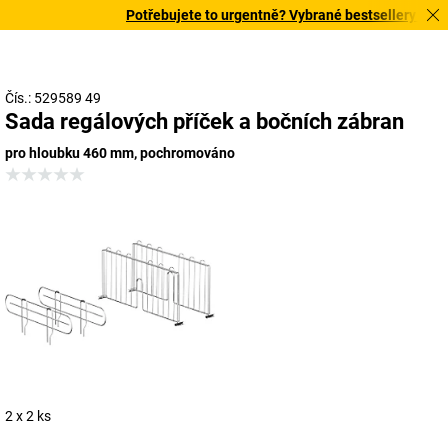
Potřebujete to urgentně? Vybrané bestsellery doručí
Čís.: 529589 49
Sada regálových příček a bočních zábran
pro hloubku 460 mm, pochromováno
2 x 2 ks