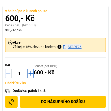
v balení po 2 kusech pouze
600,- Kč
Cena /
bal.j.
(bez DPH)
300,- Kč
/
ks
Akce
Získejte 15% slevu* s kódem:
i
START26
BAL.J.
Součet (bez DPH)
600,- Kč
Obdržíte 2 ks
Dodávka
:
pátek 14. 8.
DO NÁKUPNÍHO KOŠÍKU