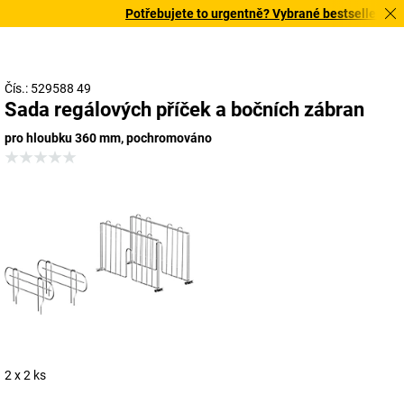
Potřebujete to urgentně? Vybrané bestsellery doru
Čís.: 529588 49
Sada regálových příček a bočních zábran
pro hloubku 360 mm, pochromováno
2 x 2 ks