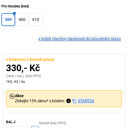
Pro hloubku
[
mm
]
360
460
610
×
Vrátit všechny vlastnosti do původního stavu
v balení po 2 kusech pouze
330,- Kč
Cena /
bal.j.
(bez DPH)
165,- Kč
/
ks
Akce
Získejte 15% slevu* s kódem:
i
START26
BAL.J.
Součet (bez DPH)