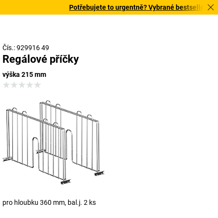
Potřebujete to urgentně? Vybrané bestsellery doru
Čís.: 929916 49
Regálové příčky
výška 215 mm
pro hloubku 360 mm, bal.j. 2 ks