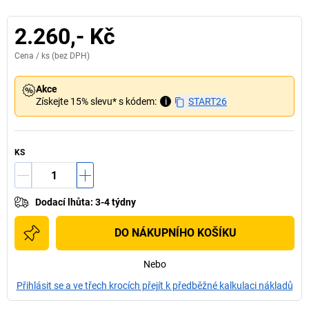
2.260,- Kč
Cena /
ks
(bez DPH)
Akce
Získejte 15% slevu* s kódem:
i
START26
KS
Dodací lhůta
:
3-4 týdny
DO NÁKUPNÍHO KOŠÍKU
Nebo
Přihlásit se a ve třech krocích přejít k předběžné kalkulaci nákladů