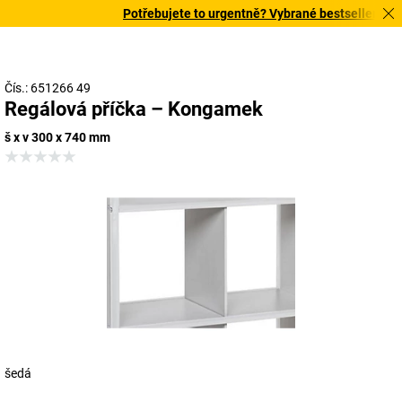
Potřebujete to urgentně? Vybrané bestsellery doru
Čís.: 651266 49
Regálová příčka – Kongamek
š x v 300 x 740 mm
šedá