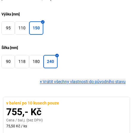
Výška
[
mm
]
95
110
150
Šířka
[
mm
]
90
118
180
240
×
Vrátit všechny vlastnosti do původního stavu
v balení po 10 kusech pouze
755,- Kč
Cena /
bal.j.
(bez DPH)
75,50 Kč
/
ks