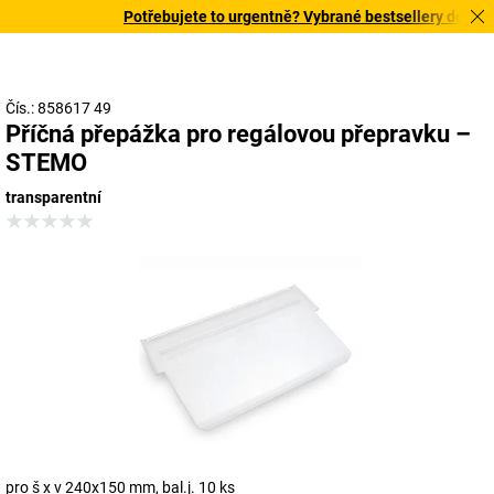
Potřebujete to urgentně? Vybrané bestsellery doručíme
Čís.: 858617 49
Příčná přepážka pro regálovou přepravku –
STEMO
transparentní
pro š x v 240x150 mm, bal.j. 10 ks