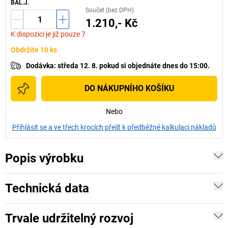
BAL.J.
Součet (bez DPH)
1.210,- Kč
K dispozici je již pouze 7
Obdržíte 10 ks
Dodávka
:
středa 12. 8.
pokud si
objednáte dnes do 15:00.
DO NÁKUPNÍHO KOŠÍKU
Nebo
Přihlásit se a ve třech krocích přejít k předběžné kalkulaci nákladů
Popis výrobku
Technická data
Trvale udržitelný rozvoj