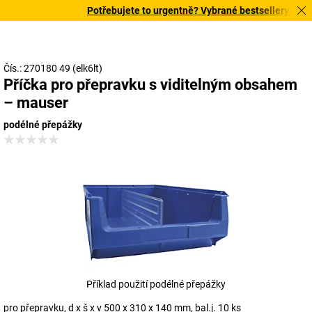
Potřebujete to urgentně? Vybrané bestsellery doručí
Čís.: 270180 49 (elk6lt)
Příčka pro přepravku s viditelným obsahem
– mauser
podélné přepážky
Příklad použití podélné přepážky
pro přepravku, d x š x v 500 x 310 x 140 mm, bal.j. 10 ks