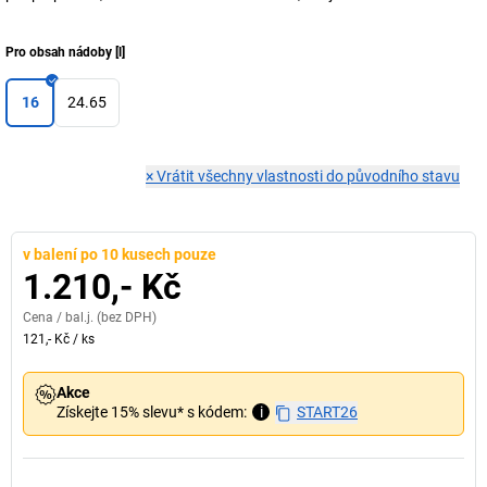
Pro obsah nádoby
[
l
]
16
24.65
×
Vrátit všechny vlastnosti do původního stavu
v balení po 10 kusech pouze
1.210,- Kč
Cena /
bal.j.
(bez DPH)
121,- Kč
/
ks
Akce
Získejte 15% slevu* s kódem:
i
START26