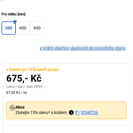
Pro délku
[
mm
]
300
400
600
×
Vrátit všechny vlastnosti do původního stavu
v balení po 10 kusech pouze
675,- Kč
Cena /
bal.j.
(bez DPH)
67,50 Kč
/
ks
Akce
Získejte 15% slevu* s kódem:
i
START26