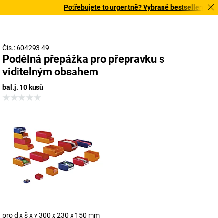
Potřebujete to urgentně? Vybrané bestsellery doruč
Čís.: 604293 49
Podélná přepážka pro přepravku s
viditelným obsahem
bal.j. 10 kusů
pro d x š x v 300 x 230 x 150 mm