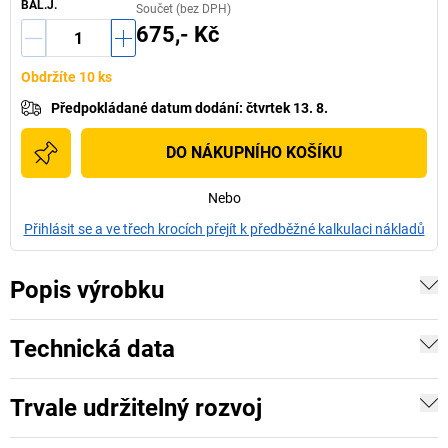
BAL.J.
Součet (bez DPH)
675,- Kč
Obdržíte 10 ks
Předpokládané datum dodání
:
čtvrtek 13. 8.
DO NÁKUPNÍHO KOŠÍKU
Nebo
Přihlásit se a ve třech krocích přejít k předběžné kalkulaci nákladů
Popis výrobku
Technická data
Trvale udržitelný rozvoj