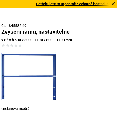
Potřebujete to urgentně? Vybrané bestsellery doru
Čís.: 845582 49
Zvýšení rámu, nastavitelné
v x š x h 500 x 800 – 1100 x 800 – 1100 mm
enciánová modrá