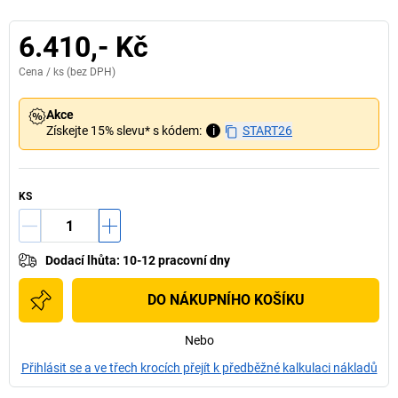
6.410,- Kč
Cena /
ks
(bez DPH)
Akce
Získejte 15% slevu* s kódem:
i
START26
KS
Dodací lhůta
:
10-12 pracovní dny
DO NÁKUPNÍHO KOŠÍKU
Nebo
Přihlásit se a ve třech krocích přejít k předběžné kalkulaci nákladů