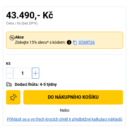
43.490,- Kč
Cena /
ks
(bez DPH)
Akce
Získejte 15% slevu* s kódem:
i
START26
KS
Dodací lhůta
:
4-5 týdny
DO NÁKUPNÍHO KOŠÍKU
Nebo
Přihlásit se a ve třech krocích přejít k předběžné kalkulaci nákladů