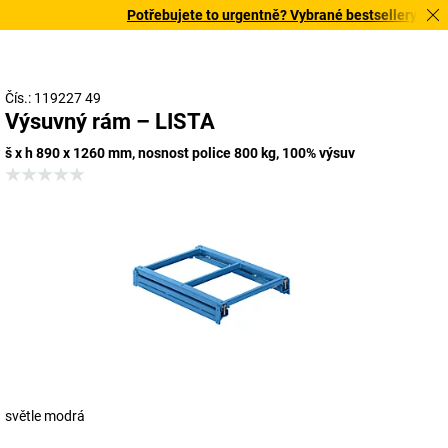
Potřebujete to urgentně? Vybrané bestsellery doručí
Čís.: 119227 49
Výsuvný rám – LISTA
š x h 890 x 1260 mm, nosnost police 800 kg, 100% výsuv
světle modrá