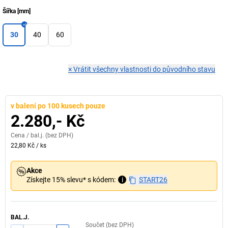
Šířka
[
mm
]
30
40
60
×
Vrátit všechny vlastnosti do původního stavu
v balení po 100 kusech pouze
2.280,- Kč
Cena /
bal.j.
(bez DPH)
22,80 Kč
/
ks
Akce
Získejte 15% slevu* s kódem:
i
START26
BAL.J.
Součet (bez DPH)