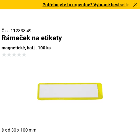
Potřebujete to urgentně? Vybrané bestsellery doruč
Čís.: 112838 49
Rámeček na etikety
magnetické, bal.j. 100 ks
š x d 30 x 100 mm