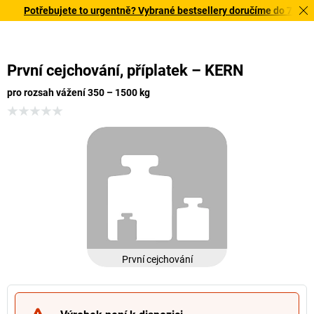
Potřebujete to urgentně? Vybrané bestsellery doručíme do 72 hodin
První cejchování, příplatek – KERN
pro rozsah vážení 350 – 1500 kg
První cejchování