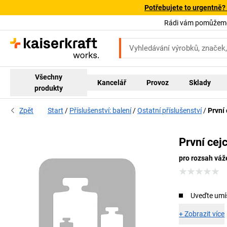
Potřebujete to urgentně?
Rádi vám pomůžeme!
Všechny
Kancelář
Provoz
Sklady
produkty
Zpět
Start
Příslušenství: balení
Ostatní příslušenství
První 
První cej
pro rozsah váž
Uveďte umís
+
Zobrazit více