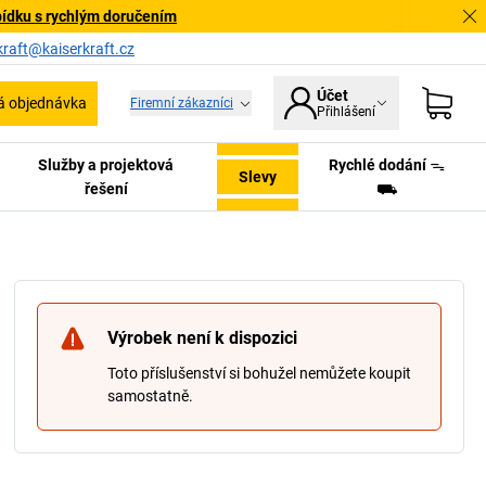
bídku s rychlým doručením
kraft@kaiserkraft.cz
Účet
á objednávka
Firemní zákazníci
Přihlášení
Služby a projektová
Rychlé dodání ᯓ
Slevy
řešení
⛟
Výrobek není k dispozici
Toto příslušenství si bohužel nemůžete koupit
samostatně.