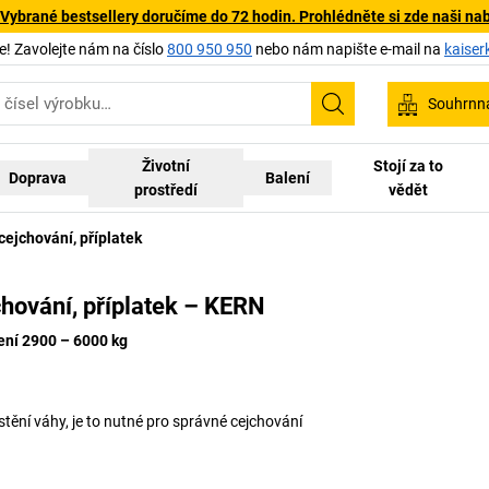
 Vybrané bestsellery doručíme do 72 hodin. Prohlédněte si zde naši na
 Zavolejte nám na číslo
800 950 950
nebo nám napište e-mail na
kaiser
Souhrnn
Hledání
Životní
Stojí za to
Doprava
Balení
prostředí
vědět
cejchování, příplatek
chování, příplatek – KERN
ení 2900 – 6000 kg
tění váhy, je to nutné pro správné cejchování