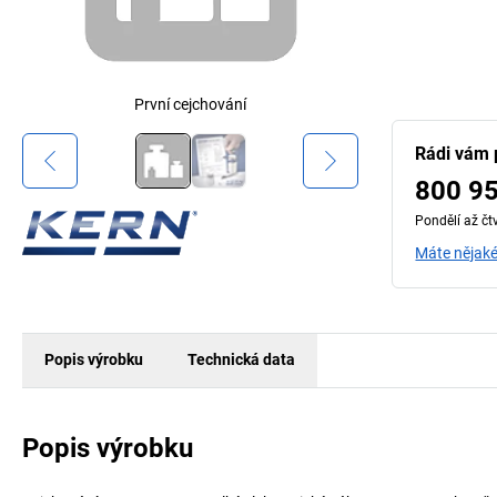
První cejchování
Rádi vám
800 9
Pondělí až čt
Máte nějaké
Popis výrobku
Technická data
Popis výrobku