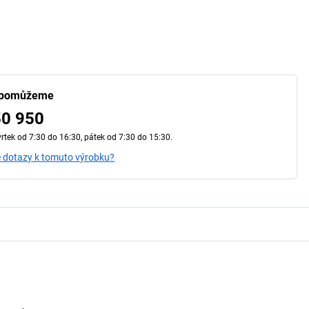
První cejchování
 pomůžeme
50 950
vrtek od 7:30 do 16:30, pátek od 7:30 do 15:30.
 dotazy k tomuto výrobku?