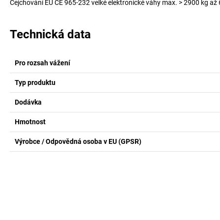
Cejchování EU CE 965-232 velké elektronické váhy max. > 2900 kg až 
Technická data
Pro rozsah vážení
Typ produktu
Dodávka
Hmotnost
Výrobce / Odpovědná osoba v EU (GPSR)