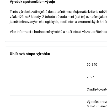
Výrobek s potenciálem vývoje
Tento výrobek zatím ještě dostatečně nesplňuje naše kritéria udrži
však nižší než 3 body. Z tohoto důvodu není (zatím) označen jako 
jasně definovaných ekologických, sociálních a ekonomických kritéri
Více informací o hodnocení výrobků a naší iniciativě za udržitelno
Uhlíková stopa výrobku
50.340
2026
Cradle-to-gat
Výpočet prov
(LCA) / 1406