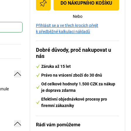
DO NÁKUPNÍHO KOŠÍKU
Nebo
Přihlásit se a ve třech krocích přejít
k předběžné kalkulaci nákladů
Dobré důvody, proč nakupovat u
nás
Záruka až 15 let
Právo na vrácení zboží do 30 dnů
Od celkové hodnoty 1.500 CZK za nákup
ynule
je doprava zdarma
Efektivní objednávkové procesy pro
firemní zákazníky
Rádi vám pomůžeme