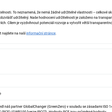
telnosti. To neznamená, že nemá žádné udržitelné vlastnosti – celkové sk
obzvlášť udržitelný. Naše hodnocení udržitelnosti je založeno na transpar
ích. Cílem je vyzdvihnout potenciál rozvoje a vytvořit větší transparentno
st najdete na naší
informační stránce
.
e
edl náš partner GlobalChanger (GreenZero) v souladu se zásadami ISO 
7 (PCF) (GWP100 [verze IPCC]). Hodnoty PCF jsou průměrné hodnoty