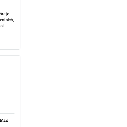
óre je
entních,
st.
14044