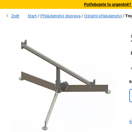
Potřebujete to urgentně?
Zpět
Start
Příslušenství: doprava
Ostatní příslušenství
Tro
R