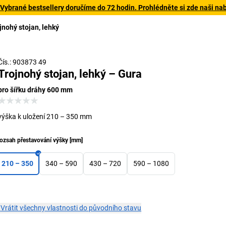
 Vybrané bestsellery doručíme do 72 hodin. Prohlédněte si zde naši na
jnohý stojan, lehký
Čís.: 903873 49
Trojnohý stojan, lehký – Gura
pro šířku dráhy 600 mm
výška k uložení 210 – 350 mm
ozsah přestavování výšky
[
mm
]
210 – 350
340 – 590
430 – 720
590 – 1080
×
Vrátit všechny vlastnosti do původního stavu