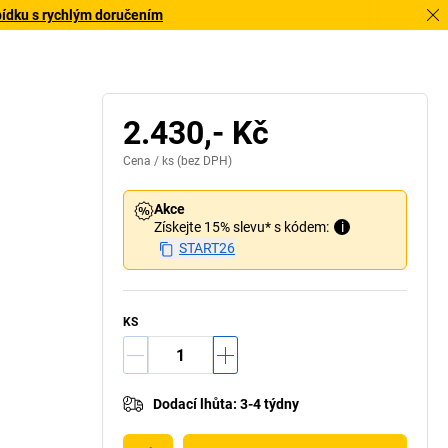
bídku s rychlým doručením
2.430,- Kč
Cena /
ks
(bez DPH)
Akce
Získejte 15% slevu* s kódem:
i
START26
KS
Dodací lhůta
:
3-4 týdny