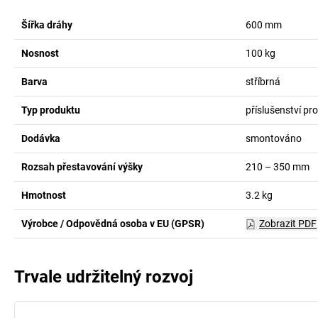
Šířka dráhy
600
mm
Nosnost
100
kg
Barva
stříbrná
Typ produktu
příslušenství pr
Dodávka
smontováno
Rozsah přestavování výšky
210 – 350
mm
Hmotnost
3.2
kg
Výrobce / Odpovědná osoba v EU (GPSR)
Zobrazit PDF
Trvale udržitelný rozvoj