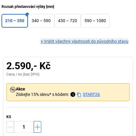
Rozsah přestavování výšky
[
mm
]
210 – 350
340 – 590
430 – 720
590 – 1080
×
Vrátit všechny vlastnosti do původního stavu
2.590,- Kč
Cena /
ks
(bez DPH)
Akce
Získejte 15% slevu* s kódem:
i
START26
KS