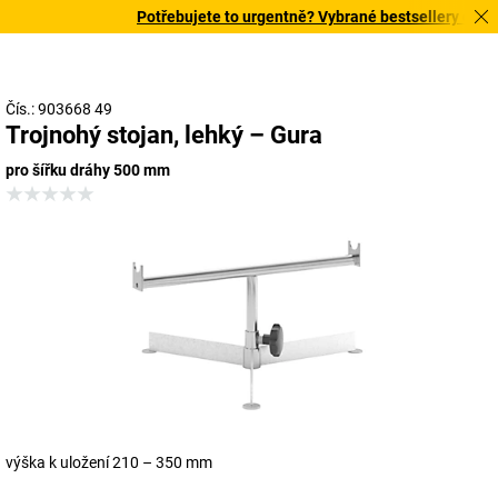
Potřebujete to urgentně? Vybrané bestsellery doručí
Čís.: 903668 49
Trojnohý stojan, lehký – Gura
pro šířku dráhy 500 mm
výška k uložení 210 – 350 mm