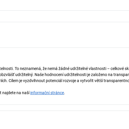
telnosti. To neznamená, že nemá žádné udržitelné vlastnosti – celkové sk
obzvlášť udržitelný. Naše hodnocení udržitelnosti je založeno na transpar
ích. Cílem je vyzdvihnout potenciál rozvoje a vytvořit větší transparentno
st najdete na naší
informační stránce
.