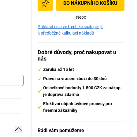
DO NÁKUPNÍHO KOŠÍKU
Nebo
Přihlásit se a ve třech krocích přejít
k předběžné kalkulaci nákladů
Dobré důvody, proč nakupovat u
nás
Záruka až 15 let
Právo na vrácení zboží do 30 dnů
Od celkové hodnoty 1.500 CZK za nákup
je doprava zdarma
Efektivní objednávkové procesy pro
firemní zákazníky
Rádi vám pomůžeme