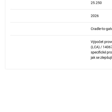
25.250
2026
Cradle-to-gat
Výpočet prov
(LCA) / 1406
specifické pro
jak se zlepšuj