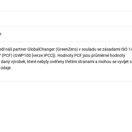
e
edl náš partner GlobalChanger (GreenZero) v souladu se zásadami ISO 
7 (PCF) (GWP100 [verze IPCC]). Hodnoty PCF jsou průměrné hodnoty
 daný výrobek, které nebyly ověřeny třetími stranami a mohou se vyvíjet s
í údaje.