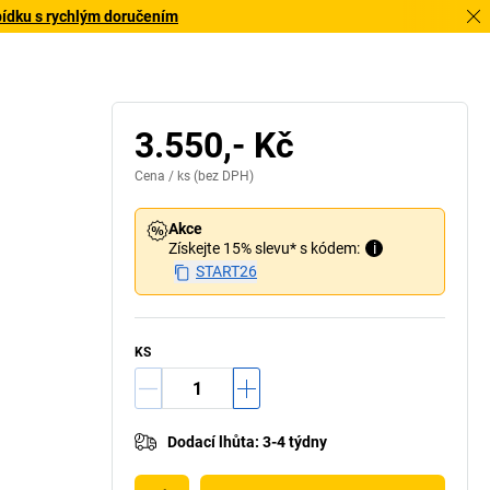
bídku s rychlým doručením
3.550,- Kč
Cena /
ks
(bez DPH)
Akce
Získejte 15% slevu* s kódem:
i
START26
KS
Dodací lhůta
:
3-4 týdny