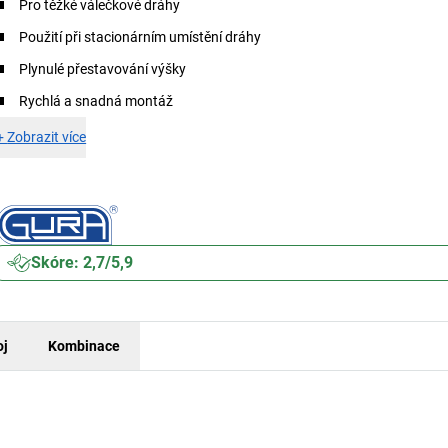
Pro těžké válečkové dráhy
Použití při stacionárním umístění dráhy
Plynulé přestavování výšky
Rychlá a snadná montáž
+
Zobrazit více
Skóre: 2,7/5,9
oj
Kombinace