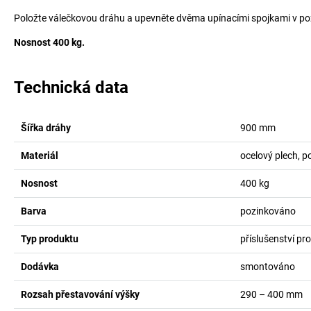
Položte válečkovou dráhu a upevněte dvěma upínacími spojkami v po
Nosnost 400 kg.
Technická data
Šířka dráhy
900
mm
Materiál
ocelový plech, 
Nosnost
400
kg
Barva
pozinkováno
Typ produktu
příslušenství pr
Dodávka
smontováno
Rozsah přestavování výšky
290 – 400
mm