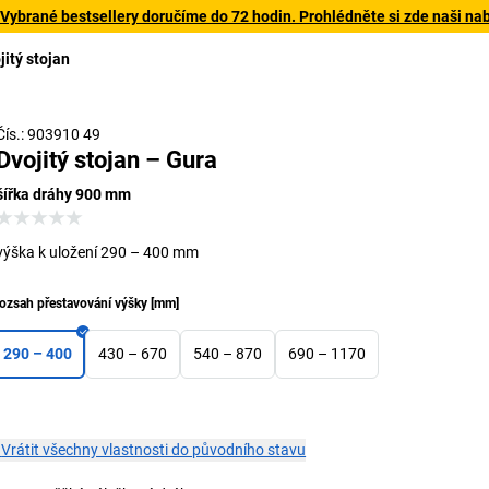
 Vybrané bestsellery doručíme do 72 hodin. Prohlédněte si zde naši na
jitý stojan
Čís.: 903910 49
Dvojitý stojan – Gura
šířka dráhy 900 mm
výška k uložení 290 – 400 mm
ozsah přestavování výšky
[
mm
]
290 – 400
430 – 670
540 – 870
690 – 1170
×
Vrátit všechny vlastnosti do původního stavu