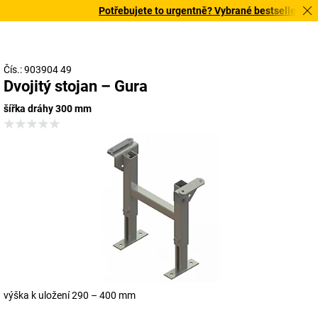
Potřebujete to urgentně? Vybrané bestsellery doru
Čís.: 903904 49
Dvojitý stojan – Gura
šířka dráhy 300 mm
výška k uložení 290 – 400 mm