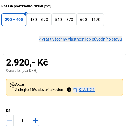
Rozsah přestavování výšky
[
mm
]
290 – 400
430 – 670
540 – 870
690 – 1170
×
Vrátit všechny vlastnosti do původního stavu
2.920,- Kč
Cena /
ks
(bez DPH)
Akce
Získejte 15% slevu* s kódem:
i
START26
KS