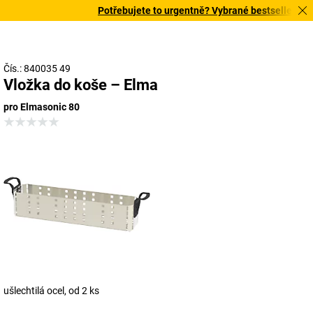
Potřebujete to urgentně? Vybrané bestsellery doru
Čís.: 840035 49
Vložka do koše – Elma
pro Elmasonic 80
ušlechtilá ocel, od 2 ks