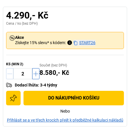
4.290,- Kč
Cena /
ks
(bez DPH)
Akce
Získejte 15% slevu* s kódem:
i
START26
KS
(MIN
2
)
Součet (bez DPH)
8.580,- Kč
Dodací lhůta
:
3-4 týdny
DO NÁKUPNÍHO KOŠÍKU
Nebo
Přihlásit se a ve třech krocích přejít k předběžné kalkulaci nákladů