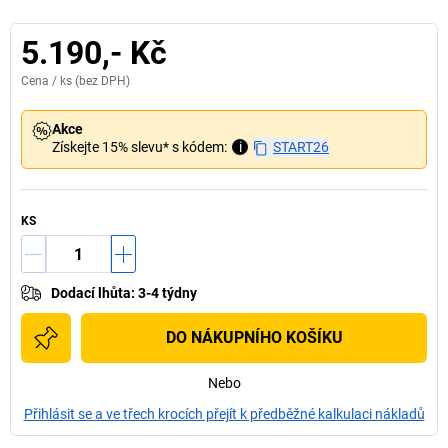
5.190,- Kč
Cena /
ks
(bez DPH)
Akce
Získejte 15% slevu* s kódem:
i
START26
KS
Dodací lhůta
:
3-4 týdny
DO NÁKUPNÍHO KOŠÍKU
Nebo
Přihlásit se a ve třech krocích přejít k předběžné kalkulaci nákladů