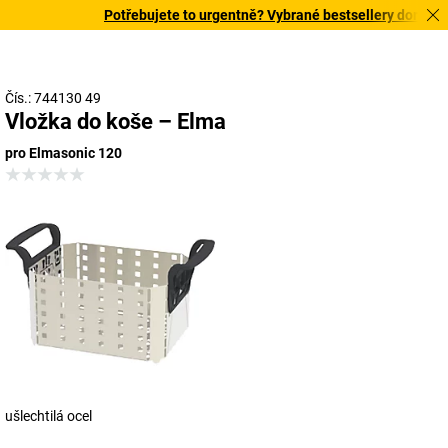
Potřebujete to urgentně? Vybrané bestsellery doručíme 
Čís.: 744130 49
Vložka do koše – Elma
pro Elmasonic 120
ušlechtilá ocel