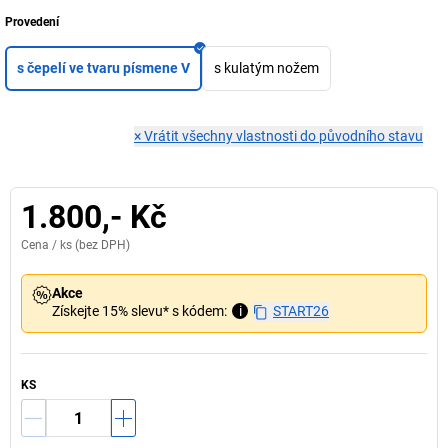
Provedení
s čepelí ve tvaru písmene V
s kulatým nožem
×
Vrátit všechny vlastnosti do původního stavu
1.800,- Kč
Cena /
ks
(bez DPH)
Akce
Získejte 15% slevu* s kódem:
i
START26
KS