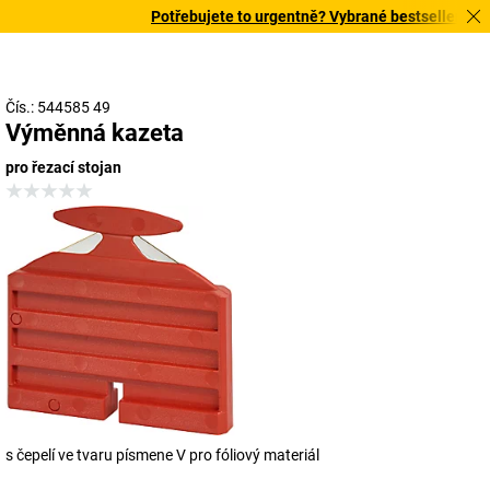
Potřebujete to urgentně? Vybrané bestsellery doru
Čís.: 544585 49
Výměnná kazeta
pro řezací stojan
s čepelí ve tvaru písmene V pro fóliový materiál