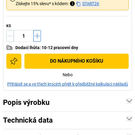
Získejte 15% slevu* s kódem:
i
START26
KS
Dodací lhůta
:
10-12 pracovní dny
DO NÁKUPNÍHO KOŠÍKU
Nebo
Přihlásit se a ve třech krocích přejít k předběžné kalkulaci nákladů
Popis výrobku
Technická data