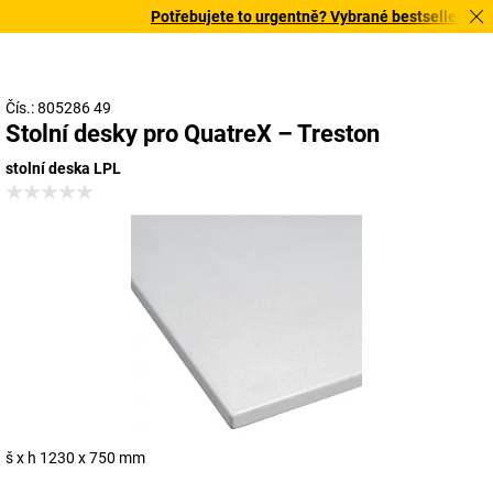
Potřebujete to urgentně? Vybrané bestsellery doruč
Čís.: 805286 49
Stolní desky pro QuatreX – Treston
stolní deska LPL
š x h 1230 x 750 mm