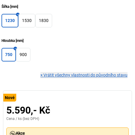
Šířka
[
mm
]
1230
1530
1830
Hloubka
[
mm
]
750
900
×
Vrátit všechny vlastnosti do původního stavu
Nové
5.590,- Kč
Cena /
ks
(bez DPH)
Akce