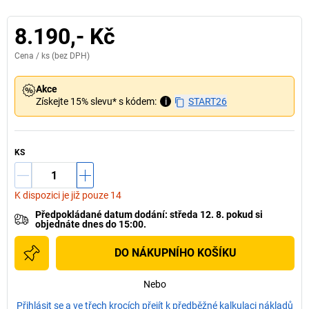
8.190,- Kč
Cena /
ks
(bez DPH)
Akce
Získejte 15% slevu* s kódem:
i
START26
KS
K dispozici je již pouze 14
Předpokládané datum dodání
:
středa 12. 8.
pokud si
objednáte dnes do 15:00.
DO NÁKUPNÍHO KOŠÍKU
Nebo
Přihlásit se a ve třech krocích přejít k předběžné kalkulaci nákladů