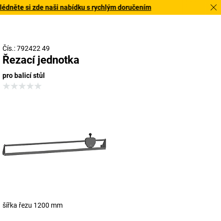
dněte si zde naši nabídku s rychlým doručením
Čís.: 792422 49
Řezací jednotka
pro balicí stůl
šířka řezu 1200 mm